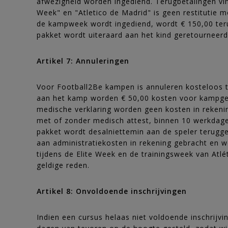
afwezigheid worden ingediend. Terugbetalingen vin
Week" en "Atletico de Madrid" is geen restitutie m
de kampweek wordt ingediend, wordt € 150,00 terug
pakket wordt uiteraard aan het kind geretourneerd
Artikel 7: Annuleringen
Voor Football2Be kampen is annuleren kosteloos t
aan het kamp worden € 50,00 kosten voor kampger
medische verklaring worden geen kosten in rekening
met of zonder medisch attest, binnen 10 werkdage
pakket wordt desalniettemin aan de speler terugg
aan administratiekosten in rekening gebracht en wo
tijdens de Elite Week en de trainingsweek van Atl
geldige reden.
Artikel 8: Onvoldoende inschrijvingen
Indien een cursus helaas niet voldoende inschrijv