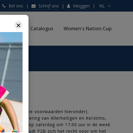
Bel ons
Schrijf ons
Inloggen
NL
×
rjaardag
Catalogus
Women's Nation Cup
(zie de algemene voorwaarden hieronder).
(met uitzondering van Allerheiligen en Kerstmis,
inschrijvingen op zaterdag om 17.00 uur in de week
raining, behoudt F2B zich het recht voor om het