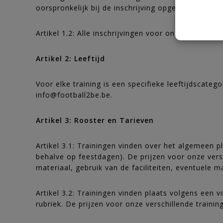
oorspronkelijk bij de inschrijving opgegeven pakke
Artikel 1.2: Alle inschrijvingen voor onze traini
Artikel 2: Leeftijd
Voor elke training is een specifieke leeftijdscate
info@football2be.be.
Artikel 3: Rooster en Tarieven
Artikel 3.1: Trainingen vinden over het algemeen p
behalve op feestdagen). De prijzen voor onze versc
materiaal, gebruik van de faciliteiten, eventuele 
Artikel 3.2: Trainingen vinden plaats volgens ee
rubriek. De prijzen voor onze verschillende traini