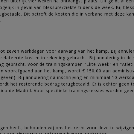
den uiterlijk vier weken na ontvangst plaats. Dit geldt all
ogelijk in geval van blessure/ziekte tijdens de week. Bij ble
betaald. Dit betreft de kosten die in verband met deze kamp
.
ot zeven werkdagen voor aanvang van het kamp. Bij annuleri
elateerde kosten in rekening gebracht. Bij annulering in 
 gebracht. Voor de trainingskampen "Elite Week" en "Atletic
n voorafgaand aan het kamp, wordt € 150,00 aan administrat
egeven). Bij annulering na inschrijving en minimaal 10 werk
rdt het resterende bedrag terugbetaald. Er is echter geen te
ético de Madrid. Voor specifieke trainingssessies worden g
ingen heeft, behouden wij ons het recht voor deze te wijzige