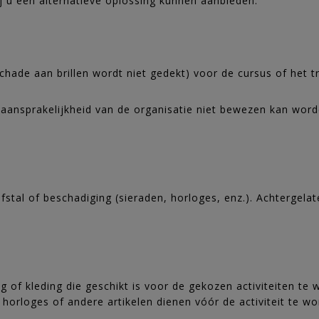
j u een alternatieve oplossing kunnen aanbieden.
schade aan brillen wordt niet gedekt) voor de cursus of het t
 de aansprakelijkheid van de organisatie niet bewezen kan wo
iefstal of beschadiging (sieraden, horloges, enz.). Achtergel
ng of kleding die geschikt is voor de gekozen activiteiten te 
n, horloges of andere artikelen dienen vóór de activiteit te 