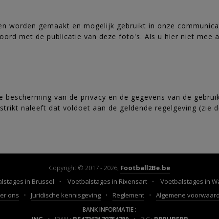
eren worden gemaakt en mogelijk gebruikt in onze communicat
ord met de publicatie van deze foto's. Als u hier niet mee a
 bescherming van de privacy en de gegevens van de gebruike
strikt naleeft dat voldoet aan de geldende regelgeving (zie 
Copyright © 2017 - 2026,
Football2Be.be
lstages in Brussel
Voetbalstages in Rixensart
Voetbalstages in W
er ons
Juridische kennisgeving
Reglement
Algemene voorwaar
BANK INFORMATIE :