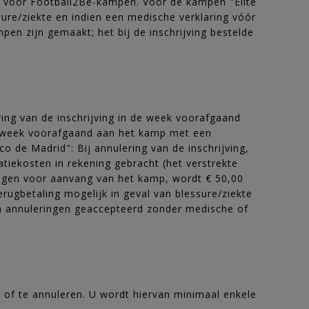
een voor Football2Be-kampen. Voor de kampen "Elite
ssure/ziekte en indien een medische verklaring vóór
en zijn gemaakt; het bij de inschrijving bestelde
ng van de inschrijving in de week voorafgaand
de week voorafgaand aan het kamp met een
o de Madrid": Bij annulering van de inschrijving,
iekosten in rekening gebracht (het verstrekte
dagen voor aanvang van het kamp, wordt € 50,00
rugbetaling mogelijk in geval van blessure/ziekte
een annuleringen geaccepteerd zonder medische of
n of te annuleren. U wordt hiervan minimaal enkele