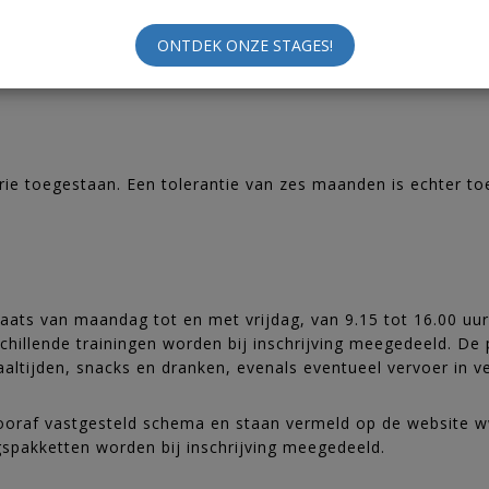
t of geschenk niet te verstrekken.
ONTDEK ONZE STAGES!
ngen dienen te gebeuren via onze website www.football2be.be 
gorie toegestaan. Een tolerantie van zes maanden is echter to
laats van maandag tot en met vrijdag, van 9.15 tot 16.00 uur
hillende trainingen worden bij inschrijving meegedeeld. De pr
maaltijden, snacks en dranken, evenals eventueel vervoer in
n vooraf vastgesteld schema en staan vermeld op de website
ngspakketten worden bij inschrijving meegedeeld.