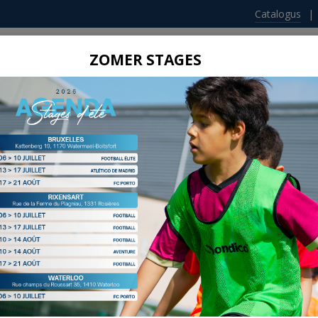
Catalogus
ZOMER STAGES
Home
Stages
Trainingen
Ve
Algemene voorwaarden
Algemene voorwaarden
ngen dienen te gebeuren via onze website www.football2be.be 
alve in uitzonderlijke omstandigheden of tijdens feestdagen 
 Om de trainingsweek optimaal te organiseren, sluiten we de 
chrijvingen, die starten op de maandag voorafgaand aan de t