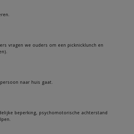
eren.
ders vragen we ouders om een picknicklunch en
en).
 persoon naar huis gaat.
ndelijke beperking, psychomotorische achterstand
lpen.