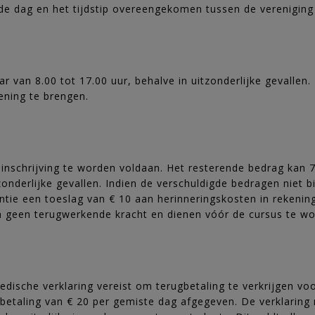
 de dag en het tijdstip overeengekomen tussen de vereniging 
ar van 8.00 tot 17.00 uur, behalve in uitzonderlijke gevallen
ening te brengen.
j inschrijving te worden voldaan. Het resterende bedrag kan 7
onderlijke gevallen. Indien de verschuldigde bedragen niet 
ntie een toeslag van € 10 aan herinneringskosten in rekeni
en geen terugwerkende kracht en dienen vóór de cursus te w
medische verklaring vereist om terugbetaling te verkrijgen vo
etaling van € 20 per gemiste dag afgegeven. De verklaring