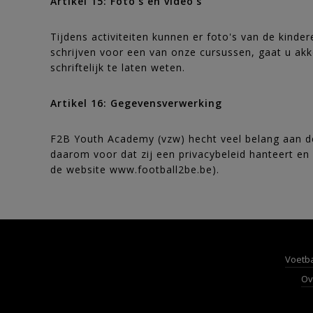
Artikel 15: Foto's en video's
Tijdens activiteiten kunnen er foto's van de kind
schrijven voor een van onze cursussen, gaat u akko
schriftelijk te laten weten.
Artikel 16: Gegevensverwerking
F2B Youth Academy (vzw) hecht veel belang aan de
daarom voor dat zij een privacybeleid hanteert en 
de website www.football2be.be).
Voetba
Ov