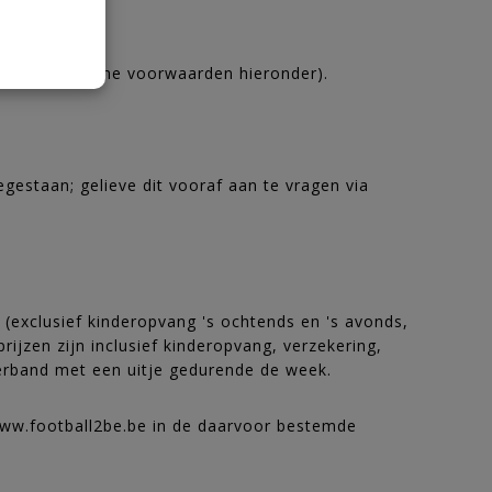
(zie de algemene voorwaarden hieronder).
egestaan; gelieve dit vooraf aan te vragen via
 (exclusief kinderopvang 's ochtends en 's avonds,
ijzen zijn inclusief kinderopvang, verzekering,
 verband met een uitje gedurende de week.
 www.football2be.be in de daarvoor bestemde